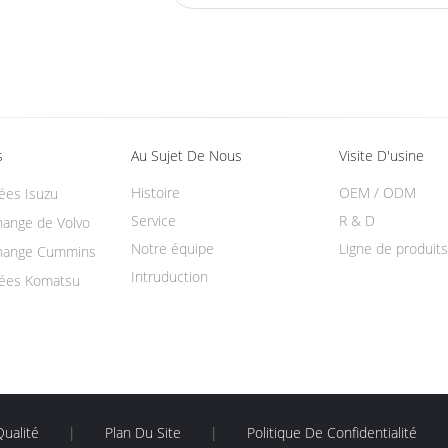
s
Au Sujet De Nous
Visite D'usine
Histoire
OEM / ODM
ées Isuzu
Service
R & D
hange de Volvo
Notre équipe
Ligne de produits
change Cummins
Intruduction
hées Komatsu
ualité
|
Plan Du Site
|
Politique De Confidentialité