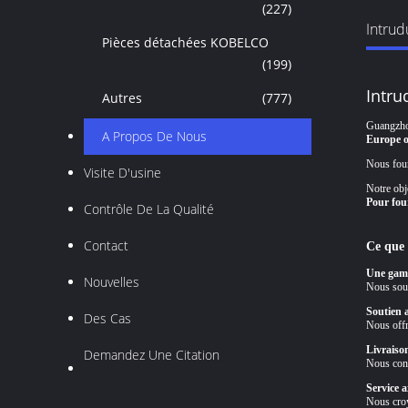
(227)
Intrud
Pièces détachées KOBELCO
(199)
Intru
Autres
(777)
Guangzhou
A Propos De Nous
Europe o
Nous four
Visite D'usine
Notre obje
Pour four
Contrôle De La Qualité
Contact
Ce que 
Une gamm
Nouvelles
Nous sout
Soutien 
Des Cas
Nous offr
Livraiso
Demandez Une Citation
Nous cons
Service a
Nous croy