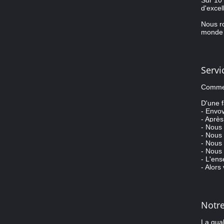
Sur 10 
d'excel
Nous ro
monde 
Servi
Commen
D'une f
- Envoy
- Après
- Nous 
- Nous 
- Nous
- Nous 
- L'ens
- Alors
Notr
La qual