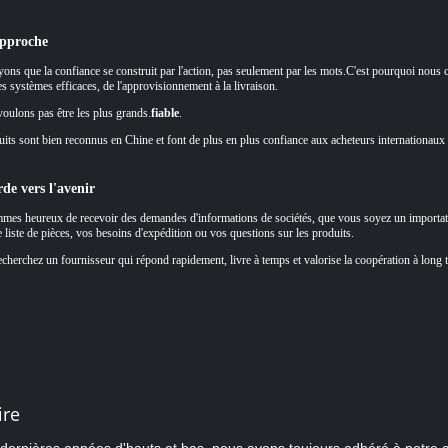
approche
ons que la confiance se construit par l'action, pas seulement par les mots.C'est pourquoi nous c
des systèmes efficaces, de l'approvisionnement à la livraison.
oulons pas être les plus grands.
fiable
.
its sont bien reconnus en Chine et font de plus en plus confiance aux acheteurs internationaux q
rde vers l'avenir
es heureux de recevoir des demandes d'informations de sociétés, que vous soyez un importateur,
 liste de pièces, vos besoins d'expédition ou vos questions sur les produits.
echerchez un fournisseur qui répond rapidement, livre à temps et valorise la coopération à long 
ire