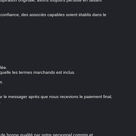
iration originale, avons toujours persisté en faisant
s confiance, des associés capables soient établis dans le
lée.
aquelle les termes marchands est inclus.
n.
r le messager après que nous recevions le paiement final,
.
s de bonne qualité par notre personnel commis et