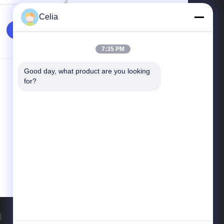
Celia
7:35 PM
Good day, what product are you looking 
Contactez-Nous
for?
GUANGZHOU QIANCHUAN MACHINERY
PARTS CO.,LTD
SALLE 108, BLOC 1, NO. 6 DASHADI
OUEST, DISTRICT DE HUANGPU,
GUANGZHOU
86-18664519568
celia@partsforexcavator.com
|
Site Mobile