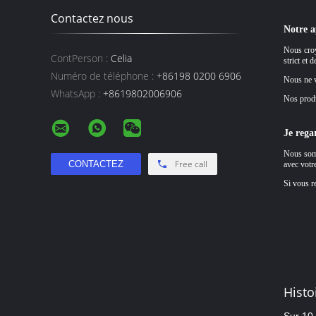
Contactez nous
Notre 
Nous croy
ContPerson :
Celia
strict et 
Numéro de téléphone :
+86198 0200 6906
Nous ne v
WhatsApp :
+8619802006906
Nos produ
Je rega
Nous somm
Free call
avec votre
Si vous r
Histo