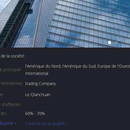
 de la société:
l'Amérique du Nord, l'Amérique du Sud, Europe de l'Ouest, 
 principal:
International
'entreprise:
trading Company
e:
Le Qianchuan
 d'affaires:
 pc:
60% - 70%
 d'usine >
Contrôle de la qualité >