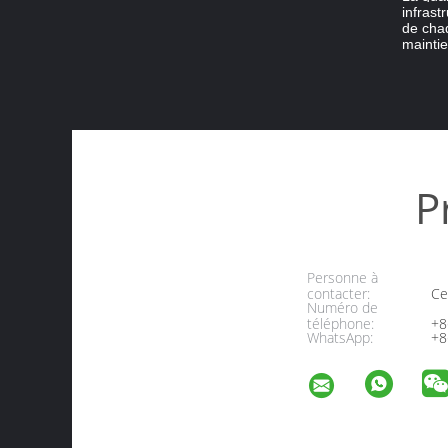
infrast
de chaq
maintie
P
Personne à
contacter:
Cel
Numéro de
téléphone:
+8
WhatsApp:
+8