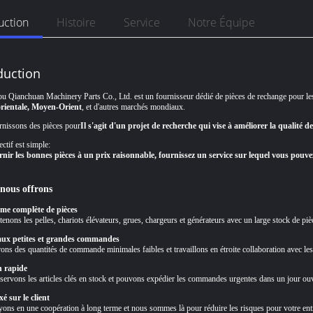
uction
Histoire
Service
Notre Équipe
duction
 Qianchuan Machinery Parts Co., Ltd. est un fournisseur dédié de pièces de rechange pour les 
rientale, Moyen-Orient
, et d'autres marchés mondiaux.
nissons des pièces pour
Il s'agit d'un projet de recherche qui vise à améliorer la qualité de
ctif est simple:
nir les bonnes pièces à un prix raisonnable, fournissez un service sur lequel vous pouv
nous offrons
e complète de pièces
enons les pelles, chariots élévateurs, grues, chargeurs et générateurs avec un large stock de piè
aux petites et grandes commandes
ons des quantités de commande minimales faibles et travaillons en étroite collaboration avec les
n rapide
ervons les articles clés en stock et pouvons expédier les commandes urgentes dans un jour ouv
xé sur le client
ons en une coopération à long terme et nous sommes là pour réduire les risques pour votre entre