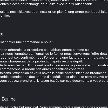
dernières années d'hauts et bas, nous avons toujours adhéré à notre asp
lentes pièces de rechange de qualité avec le prix raisonnable.
ulons nos initiatives pour installer un plan à long terme par lequel fait
entier.
ce
t confier une commande à nous :
açon générale, la procédure est habituellement comme suit : -
ez-nous l'enquête par l'email ou le fax, et nous t'enverrons l'offre détail
 que tout soit confirmé, nous t'enverrons une facture pro forma dans l
nous chargerons de la production après reçu le dépôt.
te faisons l'échantillon avant production en série pour votre confirmatio
 commençons la production après échantillon confirmée.
faisons l'expédition et vous payez le solde après finition de production,
emble complet des documents d'expédition originaux te sera envoyé pa
 vous pouvez prendre la livraison basée sur ces documents à votre port
e Équipe
ité est notre but principal. Nous sommes prêts à maintenir des norme