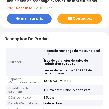
des pièces de rechange 5259951 de moteur diesel
du camion ISF3.8
Prix：Negotiate
MOQ：1pc
meilleur prix
Contactez
Description De Produit
Pièces de rechange du moteur diesel
ISF3.8
,
Bras de balancier de valve de
Surligner
l'admission 5259950
,
pièces de rechange 5259951 de
moteur diesel
Capacité
10000PCS/MONTH
d'approvisionnement
Conditions de
T/T, Western Union, MoneyGram
paiement
Délai de livraison
3-5days
Détails d'emballage
Boîte en bois