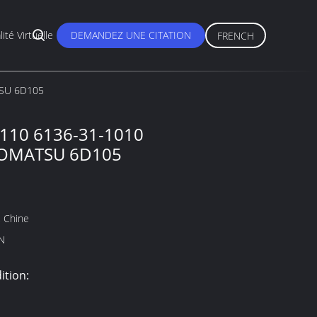
lité Virtuelle
DEMANDEZ UNE CITATION
FRENCH
TSU 6D105
1110 6136-31-1010
 KOMATSU 6D105
 Chine
N
ition: