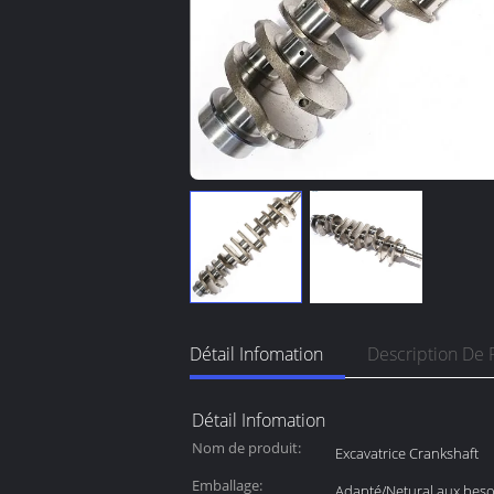
Détail Infomation
Description De 
Détail Infomation
Nom de produit:
Excavatrice Crankshaft
Emballage:
Adapté/Netural aux besoi