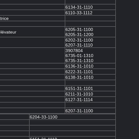
6134-31-1110
6110-33-1112
rice
6205-31-1100
lévateur
6205-31-1200
6202-31-1100
6207-31-1110
3907804
6735-01-1310
6735-31-1310
6136-31-1010
6222-31-1101
6138-31-1010
6151-31-1101
6211-31-1010
6127-31-1114
6207-31-1100
6204-33-1100