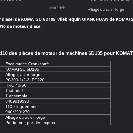
expédition:
Matériel:
Alliage ou acier forgé
r diesel de KOMATSU 6D105
Vilebrequin QIANCHUAN de KOMAT
,
010 de moteur diesel
1-1110 des pièces de moteur de machines 6D105 pour KOMA
Excavatrice Crankshaft
KOMATSU 6D105
Alliage, acier forgé
PC200-1/2-3, PC220
HRC 40-50
Tout neuf
1 ensemble
8409919990
110 kilogrammes
940*290*270
Alliage ou acier forgé
Par la mer, par des exprss