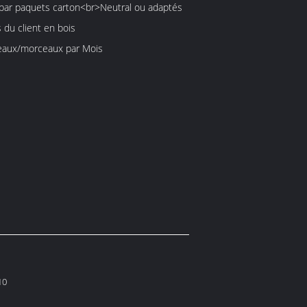
par paquets carton<br>Neutral ou adaptés
 du client en bois
5000 morceaux/morceaux par Mois
10