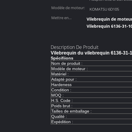
Modèle de moteur:
KOMATSU 6D105
Mettre en
Vilebrequin de moteu
évidence:
Vilebrequin 6136-31-1
Description De Produit
Vilebrequin du vilebrequin 6136-3
Spécifiions
Nom de produit :
Modèle de moteur :
Matériel :
Adapté pour :
Hardeness
Condition :
MOQ :
H.S. Code :
Poids brut :
Tailles de emballage :
Qualité :
Expédition :