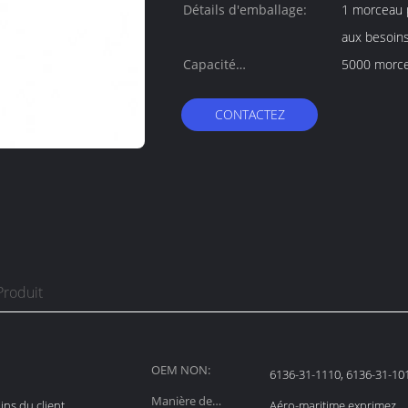
Détails d'emballage:
1 morceau 
aux besoins
Capacité
d'approvisionnement:
CONTACTEZ
Produit
OEM NON:
6136-31-1110, 6136-31-10
Manière de
ns du client
Aéro-maritime exprimez