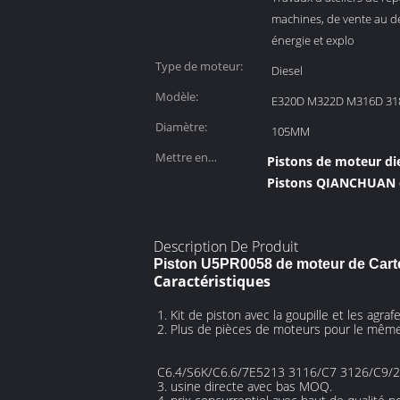
applicables:
machines, de vente au dé
énergie et explo
Type de moteur:
Diesel
Modèle:
E320D M322D M316D 31
Diamètre:
105MM
Mettre en
Pistons de moteur die
évidence:
Pistons QIANCHUAN d
Description De Produit
Piston U5PR0058 de moteur de Car
Caractéristiques
1. 
Kit de piston avec la goupille et les agr
2. Plus de pièces de moteurs pour le même
C6.4/S6K/C6.6/7E5213 3116/C7 3126/C
3. usine directe avec bas MOQ.