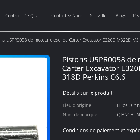
Contrôle De Qualité
Contactez-Nous
Nouvelles
Blogs
Réa
ons U5PR0058 de moteur diesel de Carter Excavator E320D M322D M3
Pistons U5PR0058 de 
Carter Excavator E3
318D Perkins C6.6
Détails sur le produit:
Lieu d'origine:
Hubei, Chi
Nom de marque:
QIANCHUA
Conditions de paiement et expéd