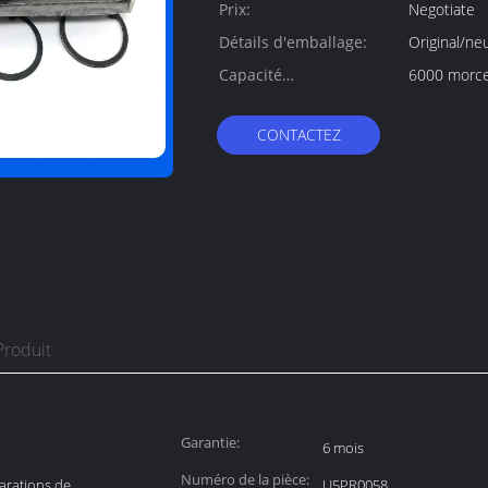
Prix:
Negotiate
Détails d'emballage:
Original/ne
Capacité
d'approvisionnement:
CONTACTEZ
Produit
Garantie:
6 mois
Numéro de la pièce:
parations de
U5PR0058