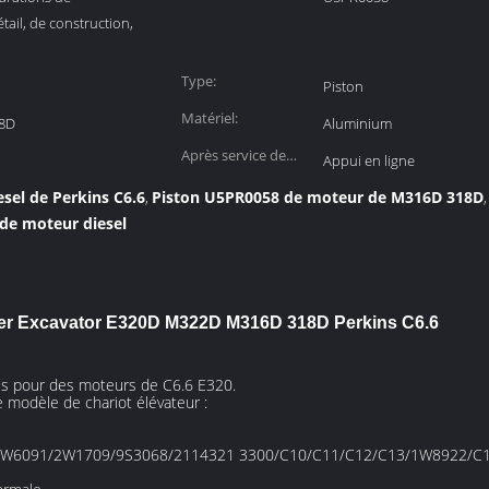
tail, de construction,
Type:
Piston
Matériel:
8D
Aluminium
Après service de
Appui en ligne
garantie:
sel de Perkins C6.6
Piston U5PR0058 de moteur de M316D 318D
,
,
e moteur diesel
ter Excavator E320D M322D M316D 318D Perkins C6.6
afes pour des moteurs de C6.6 E320.
 modèle de chariot élévateur :
9/2W6091/2W1709/9S3068/2114321 3300/C10/C11/C12/C13/1W8922/C