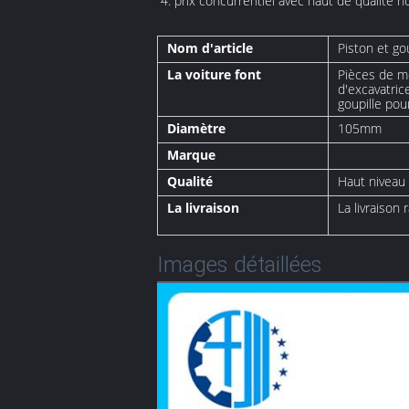
4. prix concurrentiel avec haut de qualité n
Nom d'article
Piston et gou
La voiture font
Pièces de m
d'excavatric
goupille pou
Diamètre
105mm
Marque
Qualité
Haut niveau
La livraison
La livraison 
Images détaillées