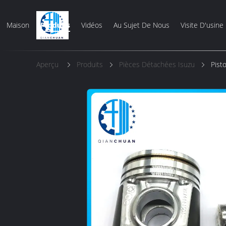
Maison
Produits
Vidéos
Au Sujet De Nous
Visite D'usine
Aperçu
Produits
Pièces Détachées Isuzu
Pist