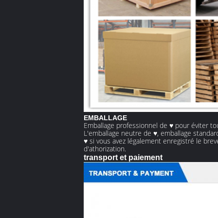
EMBALLAGE
Emballage professionnel de ♥ pour éviter 
L'emballage neutre de ♥, emballage standard
♥ si vous avez légalement enregistré le bre
d'athorization.
transport et paiement