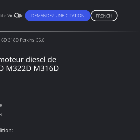
lité Virtuelle
DEMANDEZ UNE CITATION
FRENCH
16D 318D Perkins C6.6
moteur diesel de
20D M322D M316D
ne
N
ition: