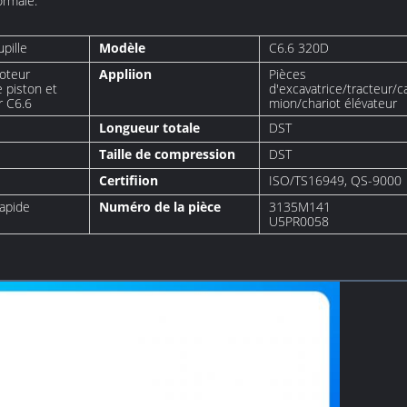
ormale.
pille
Modèle
C6.6 320D
oteur
Appliion
Pièces
e piston et
d'excavatrice/tracteur/c
r C6.6
mion/chariot élévateur
Longueur totale
DST
Taille de compression
DST
Certifiion
ISO/TS16949, QS-9000
rapide
Numéro de la pièce
3135M141
U5PR0058