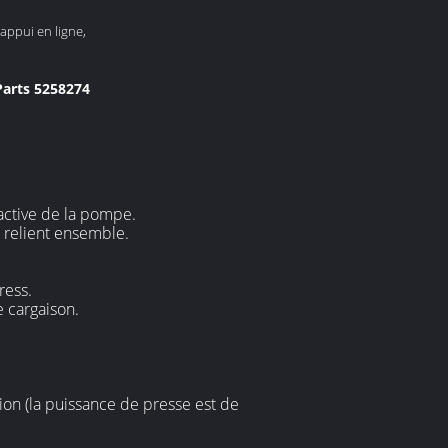
appui en ligne,
 Parts 5258274
 active de la pompe.
 relient ensemble.
ress.
e cargaison.
ion (la puissance de presse est de