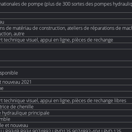
rnationales de pompe (plus de 300 sortes des pompes hydrauli
au
ns de matériau de construction, ateliers de réparations de machi
ction, autre
t technique visuel, appui en ligne, pièces de rechange
sponible
t nouveau 2021
ne
t technique visuel, appui en ligne, pièces de rechange libres
trice de chenille
hydraulique principale
emble
ble et nouveau
 Li R934B R934 9074892 LPVD125 9074892-404 LPVD 125