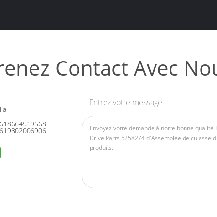
renez Contact Avec No
Entrez votre message
ia
618664519568
619802006906