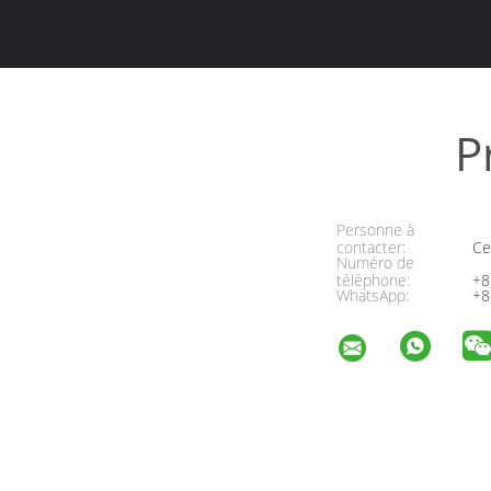
P
Personne à
contacter:
Cel
Numéro de
téléphone:
+8
WhatsApp:
+8