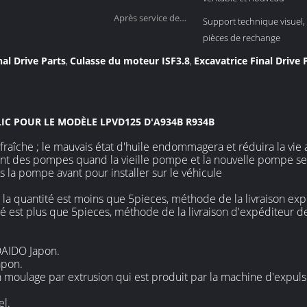
Après service de
Support technique visuel, 
garantie:
pièces de rechange
nal Drive Parts
Culasse du moteur ISF3.8
Excavatrice Final Drive
,
,
IC POUR LE MODÈLE LPVD125 D'A934B R934B
 fraîche ; le mauvais état d'huile endommagera et réduira la vie
ement des pompes quand la vieille pompe et la nouvelle pompe se
 la pompe avant pour installer sur le véhicule
, la quantité est moins que 5pieces, méthode de la livraison exp
ité est plus que 5pieces, méthode de la livraison d'expéditeur d
DAIDO Japon.
apon.
moulage par extrusion qui est produit par la machine d'expuls
el.