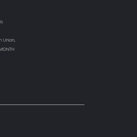
is
n Union,
/MONTH