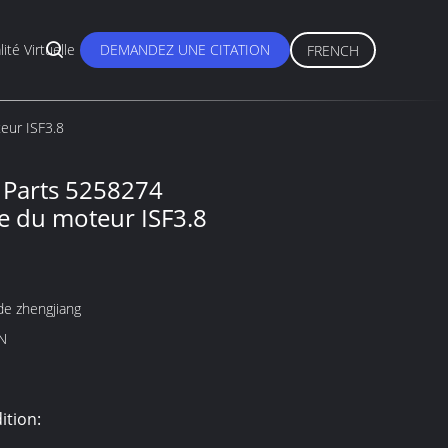
lité Virtuelle
DEMANDEZ UNE CITATION
FRENCH
eur ISF3.8
e Parts 5258274
e du moteur ISF3.8
de zhengjiang
N
ition: