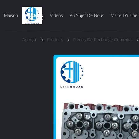
Maison
Produits
Vidéos
Au Sujet De Nous
Visite D'usine
Aperçu
Produits
Pièces De Rechange Cummins