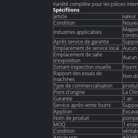
Variété complète pour les pièces inte
Spécifiions
article
valeur
Condition
Nouve
Magasi
Industries applicables
constru
Après service de garantie
Suppor
Emplacement de service local
Aucun
Emplacement de salle
Aucun
d'exposition
Sortant-inspection visuelle
Fourni
Rapport des essais de
Non di
machines
Type de commercialisation
produi
Point d'origine
La Chi
Garantie
1 an
Service après-vente fourni
Suppor
Appliion
Excava
Nom de produit
pompe 
MOQ
1 ens
Condition
vérita
Article non.
A934B