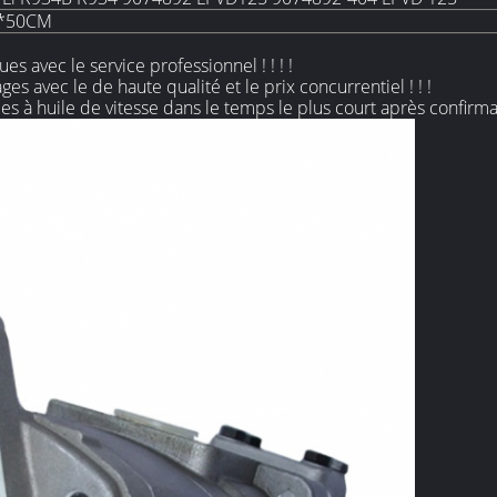
*50CM
s avec le service professionnel ! ! ! !
s avec le de haute qualité et le prix concurrentiel ! ! !
 à huile de vitesse dans le temps le plus court après confirmatio