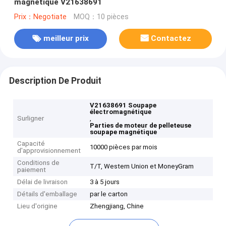
magnétique V21638691
Prix：Negotiate
MOQ：10 pièces
meilleur prix
Contactez
Description De Produit
V21638691 Soupape
électromagnétique
Surligner
,
Parties de moteur de pelleteuse
soupape magnétique
Capacité
10000 pièces par mois
d'approvisionnement
Conditions de
T/T, Western Union et MoneyGram
paiement
Délai de livraison
3 à 5 jours
Détails d'emballage
par le carton
Lieu d'origine
Zhengjiang, Chine