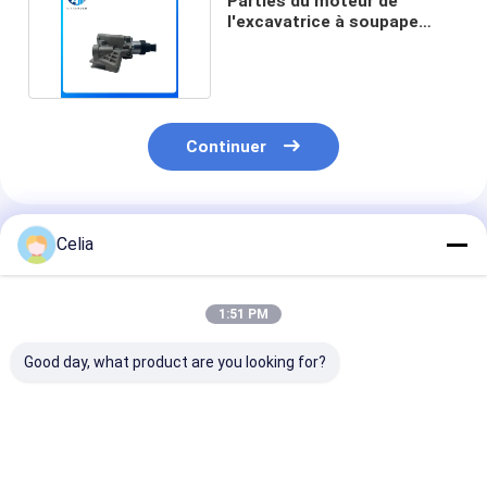
Parties du moteur de
l'excavatrice à soupape
magnétique V21638691
Continuer
Produits Recommandés
Celia
1:51 PM
Good day, what product are you looking for?
Pompe à eau
Pompes à eau J230-
Pompes à eau
MM433424
0010S 21010-Z5000
16100-78202-