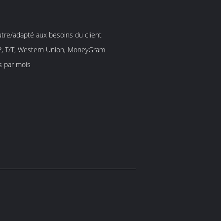
utre/adapté aux besoins du client
/P, T/T, Western Union, MoneyGram
s par mois