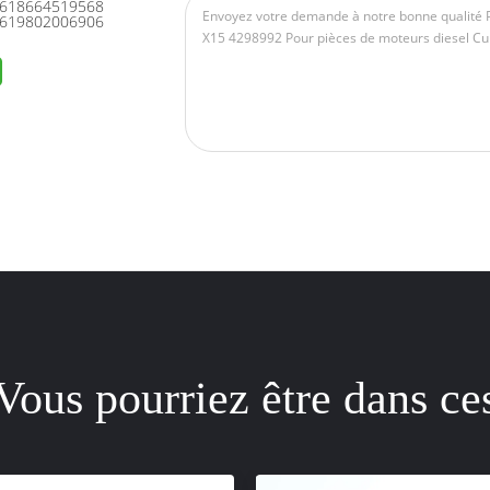
618664519568
619802006906
Vous pourriez être dans ce