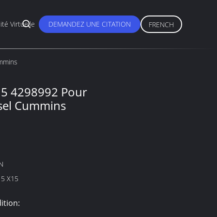
ité Virtuelle
DEMANDEZ UNE CITATION
FRENCH
ummins
15 4298992 Pour
esel Cummins
N
15 X15
ition: