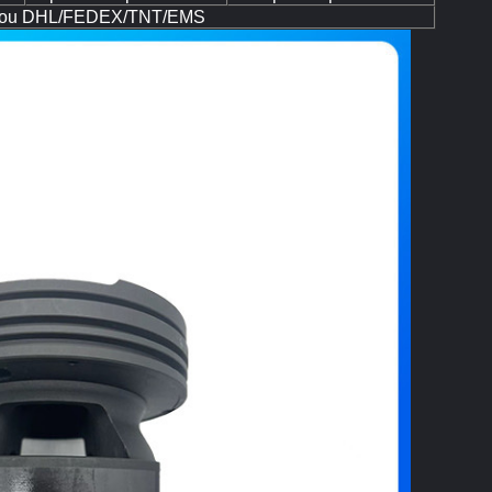
nne ou DHL/FEDEX/TNT/EMS