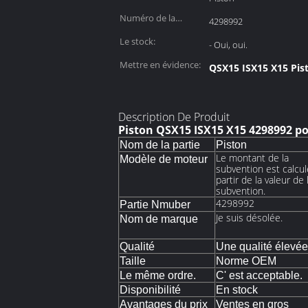
Numéro de la
4298992
partie:
Le stock:
- Oui, oui.
Mettre en évidence:
QSX15 ISX15 X15 Pis
Description De Produit
Piston QSX15 ISX15 X15 4298992 po
Nom de la partie
Piston
Le montant de la
Modèle de moteur
subvention est calcul
partir de la valeur de 
subvention.
4298992
Partie Nmuber
Je suis désolée.
Nom de marque
Qualité
Une qualité élevée
Taille
Norme OEM
Le même ordre.
C' est acceptable.
Disponibilité
En stock
Avantages du prix
Ventes en gros