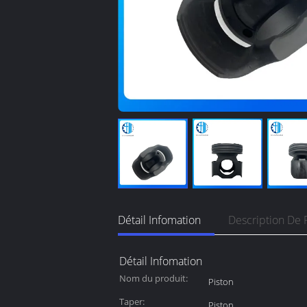
Détail Infomation
Description De 
Détail Infomation
Nom du produit:
Piston
Taper:
Piston