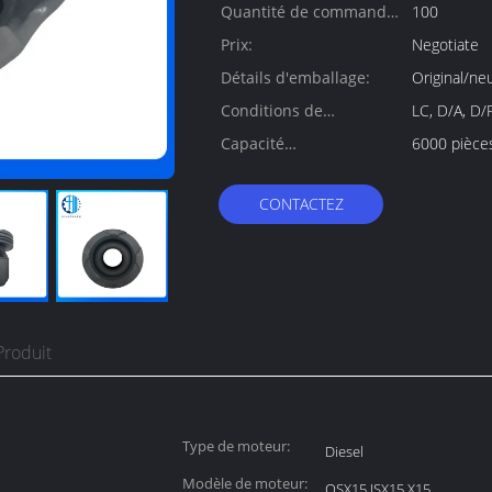
Quantité de commande
100
min:
Prix:
Negotiate
Détails d'emballage:
Original/ne
Conditions de
LC, D/A, D
paiement:
Capacité
6000 pièce
d'approvisionnement:
CONTACTEZ
Produit
Type de moteur:
Diesel
Modèle de moteur:
QSX15 ISX15 X15