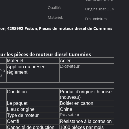
Qualité:
Originaux et OEM
Matériel:
D'aluminium
ton
4298992 Piston
Pièces de moteur diesel de Cummins
,
,
ur les pièces de moteur diesel Cummins
Matériel
Acier
Excavateur
Appliion du présent
é à
règlement
la
Condition
Produit d'origine chinoise
(nouveau)
Le paquet
Boîtier en carton
Lieu d'origine
Chine
Excavateur
Type de moteur
Certifi
Résistance à la corrosion
Capacité de production
1000 pièces par mois